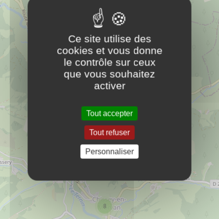
Chissey-en-Morvan
72 84 45 58 30
Ce site utilise des
Commerces et services
cookies et vous donne
le contrôle sur ceux
que vous souhaitez
Bibliothèque intercommunale Lucenay-
PLUS
activer
Chissey
D'INFOS
Culture & loisirs
Tout accepter
Tout refuser
Boucher Philippe et Servais
PLUS D'INFOS
Commerces et services
Personnaliser
Cantine du RPI Chissey - Lucenay -
PLUS
Reclesne
D'INFOS
École
8