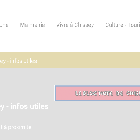
une
Ma mairie
Vivre à Chissey
Culture - Tour
y - infos utiles
 - infos utiles
t à proximité