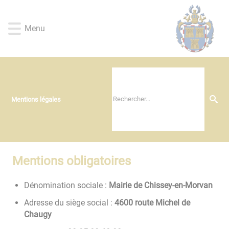
Lien
Lien
Lien
Lien
Panneau de gestion des cookies
d'accès
d'accès
d'accès
d'accès
Menu
rapide
rapide
rapide
rapide
au
au
à
au
menu
contenu
la
pied
principal
recherche
de
page
Mentions légales
Mentions obligatoires
Dénomination sociale :
Mairie de Chissey-en-Morvan
Adresse du siège social :
4600 route Michel de
Chaugy