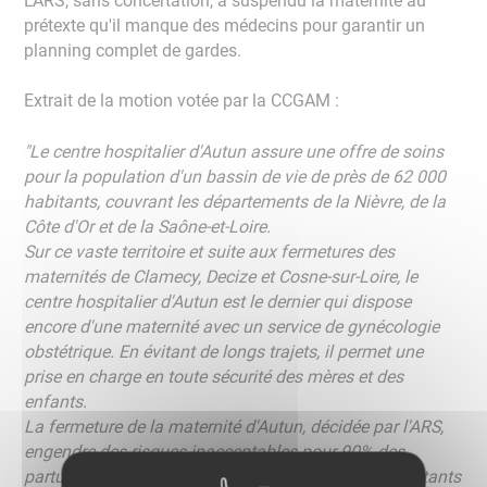
L'ARS, sans concertation, a suspendu la maternité au
prétexte qu'il manque des médecins pour garantir un
planning complet de gardes.
Extrait de la motion votée par la CCGAM :
"Le centre hospitalier d'Autun assure une offre de soins
pour la population d'un bassin de vie de près de 62 000
habitants, couvrant les départements de la Nièvre, de la
Côte d'Or et de la Saône-et-Loire.
Sur ce vaste territoire et suite aux fermetures des
maternités de Clamecy, Decize et Cosne-sur-Loire, le
centre hospitalier d'Autun est le dernier qui dispose
encore d'une maternité avec un service de gynécologie
obstétrique. En évitant de longs trajets, il permet une
prise en charge en toute sécurité des mères et des
enfants.
La fermeture de la maternité d'Autun, décidée par l'ARS,
engendre des risques inacceptables pour 90% des
parturientes et leurs enfants à naître et met des habitants