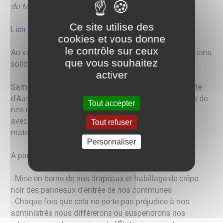
du Morvan en insécurité."
Ce site utilise des
Lien au texte entier
cookies et vous donne
le contrôle sur ceux
Au vu de cette décision inacceptable de l'ARS des actions
que vous souhaitez
solidaires se mettent en place :
activer
Samedi 18 février, 98 élus se sont retrouvés à la mairie
d'Autun puis à la sous-préfecture pour confier les clés de
Tout accepter
nos mairies, symbole d'une grève dans nos relations
avec l'État qui propose la fermeture définitive de la
Tout refuser
maternité d'Autun.
Personnaliser
A partir de lundi 20 février
- Mise en berne de nos drapeaux et habillage de crêpe
noir des panneaux d'entrée de nos communes
- Chaque fois que cela ne porte pas préjudice à nos
administrés nous différerons ou suspendrons nos