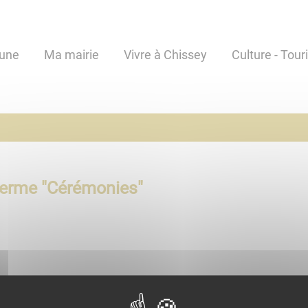
une
Ma mairie
Vivre à Chissey
Culture - Tour
terme "
Cérémonies
"
zeuil