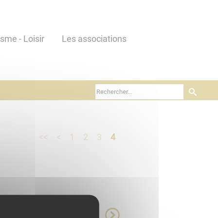
isme - Loisir
Les associations
<<
<
1
2
3
4