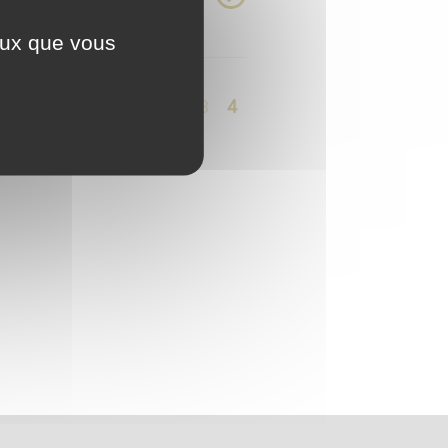
ceux que vous
<<
<
1
2
3
4